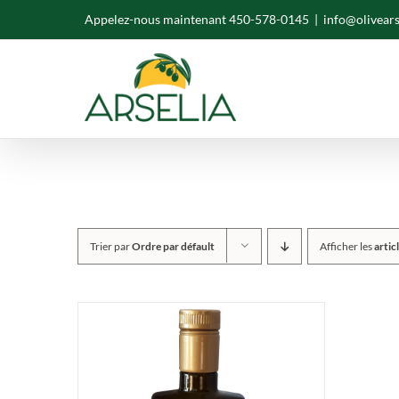
Skip
Appelez-nous maintenant 450-578-0145
|
info@olivear
to
content
Trier par
Ordre par défault
Afficher les
artic