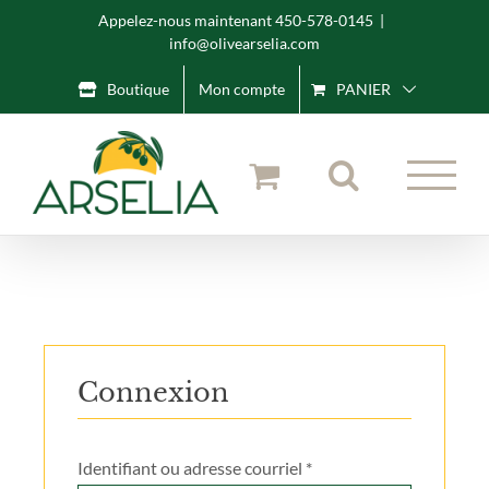
Skip
Appelez-nous maintenant 450-578-0145
|
info@olivearselia.com
to
content
Boutique
Mon compte
PANIER
Connexion
Obligatoire
Identifiant ou adresse courriel
*