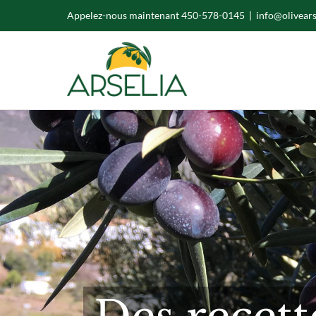
Skip
Appelez-nous maintenant 450-578-0145
|
info@olivear
to
content