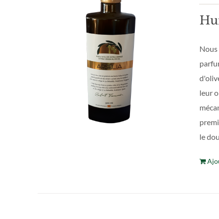
Hui
Nous v
parfum
d'oliv
leur o
mécani
premi
le dou
Ajo