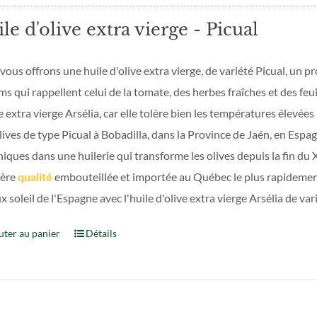
le d'olive extra vierge - Picual
ous offrons une huile d'olive extra vierge, de variété Picual, un p
s qui rappellent celui de la tomate, des herbes fraîches et des feuil
e extra vierge Arsélia, car elle tolère bien les températures élevées
lives de type Picual à Bobadilla, dans la Province de Jaén, en Espa
ques dans une huilerie qui transforme les olives depuis la fin du X
ère
qualité
embouteillée et importée au Québec le plus rapidement
x soleil de l'Espagne avec l'huile d'olive extra vierge Arsélia de var
uter au panier
Détails