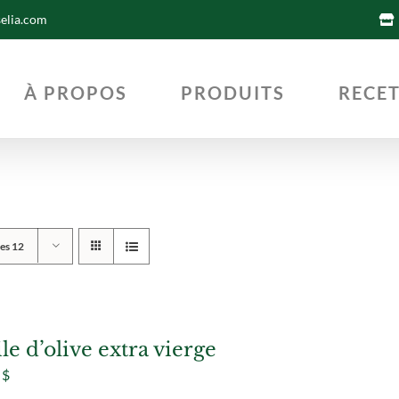
selia.com
À PROPOS
PRODUITS
RECE
les 12
le d’olive extra vierge
5
$