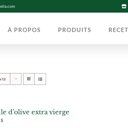
selia.com
À PROPOS
PRODUITS
RECE
s 12
le d’olive extra vierge
5
$