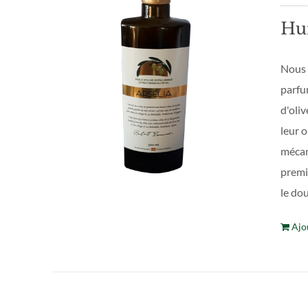
Hui
Nous v
parfum
d'oliv
leur o
mécani
premi
le dou
Ajo