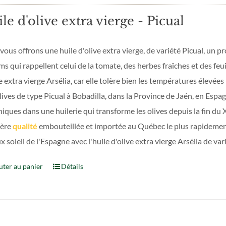
le d'olive extra vierge - Picual
ous offrons une huile d'olive extra vierge, de variété Picual, un p
s qui rappellent celui de la tomate, des herbes fraîches et des feuil
e extra vierge Arsélia, car elle tolère bien les températures élevées
lives de type Picual à Bobadilla, dans la Province de Jaén, en Espa
ques dans une huilerie qui transforme les olives depuis la fin du X
ère
qualité
embouteillée et importée au Québec le plus rapidement
x soleil de l'Espagne avec l'huile d'olive extra vierge Arsélia de var
uter au panier
Détails