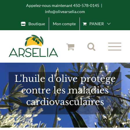
Skip
Appelez-nous maintenant 450-578-0145
|
info@olivearselia.com
to
content
Boutique
Mon compte
PANIER
L'huile d'olive protège
contre les maladies
cardiovasculaires