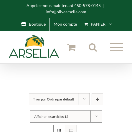
Skip
Appelez-nous maintenant 450-578-0145
|
info@olivearselia.com
to
content
Boutique
Mon compte
PANIER
Trier par
Ordre par défault
Afficher les
articles 12