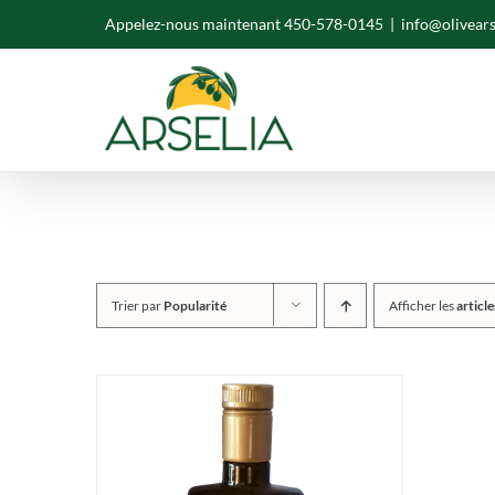
Skip
Appelez-nous maintenant 450-578-0145
|
info@olivear
to
content
Trier par
Popularité
Afficher les
article